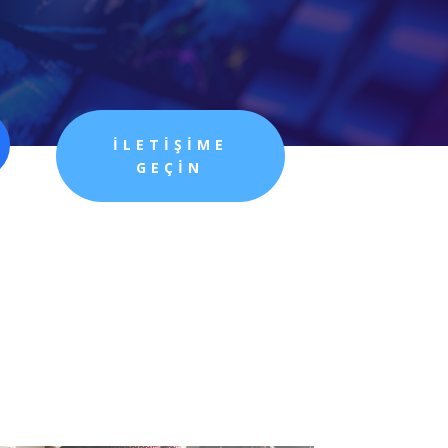
İLETİŞİME
GEÇİN