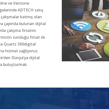
line ve Verizone
lgelerinde ADTECH satış
u çalışmalar katmış olan
a çapında bulunan dijital
rda çalışma fırsatını
rimizin sunduğu fırsat ile
mda Quartz 360digital
na hizmet sağlıyoruz.
e’den Dünya’ya dijital
da buluşturmak.