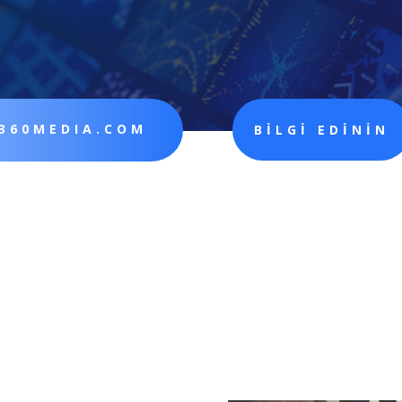
360MEDIA.COM
BİLGİ EDİNİN