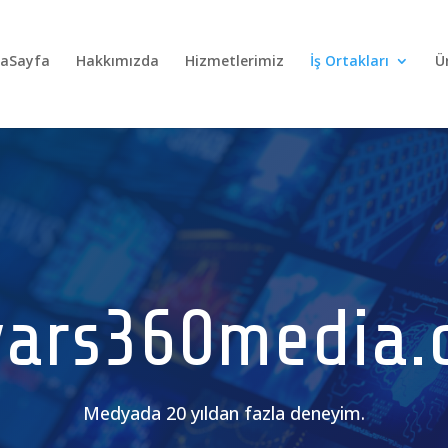
aSayfa
Hakkımızda
Hizmetlerimiz
İş Ortakları
Ü
vars360media.
Medyada 20 yıldan fazla deneyim.