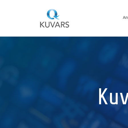
An
Ku